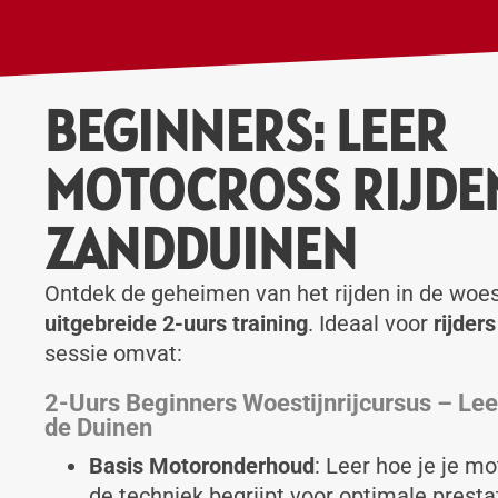
BEGINNERS: LEER
MOTOCROSS RIJDEN
ZANDDUINEN
Ontdek de geheimen van het rijden in de woes
uitgebreide 2-uurs training
. Ideaal voor
rijder
sessie omvat:
2-Uurs Beginners Woestijnrijcursus – Leer
de Duinen
Basis Motoronderhoud
: Leer hoe je je m
de techniek begrijpt voor optimale presta