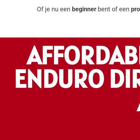
Of je nu een
beginner
bent of een
pro
AFFORDABL
ENDURO DI