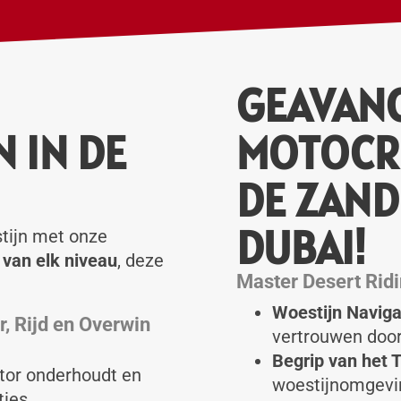
GEAVAN
 IN DE
MOTOCRO
DE ZAND
DUBAI!
tijn met onze
s van elk niveau
, deze
Master Desert Rid
Woestijn Naviga
, Rijd en Overwin
vertrouwen doo
Begrip van het T
otor onderhoudt en
woestijnomgevin
ties.