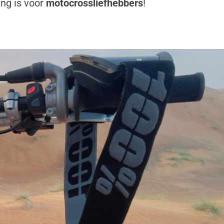
g is voor
motocrossliefhebbers
!