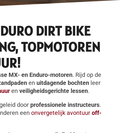
DURO DIRT BIKE
ING, TOPMOTOREN
UR!
sse MX- en Enduro-motoren
. Rijd op de
 zandpaden
en
uitdagende bochten
leer
huur
en
veiligheidsgerichte lessen
.
egeleid door
professionele instructeurs
.
nderen een
onvergetelijk avontuur
off-