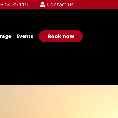
8 54 35 115
Contact us
Book now
orage
Events