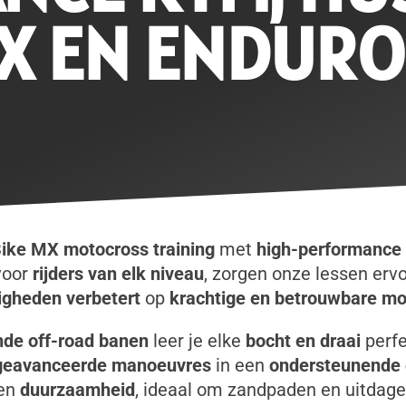
X EN ENDUR
ike MX motocross training
met
high-performance
voor
rijders van elk niveau
, zorgen onze lessen ervo
igheden verbetert
op
krachtige en betrouwbare mo
de off-road banen
leer je elke
bocht en draai
perfe
geavanceerde manoeuvres
in een
ondersteunende
en
duurzaamheid
, ideaal om zandpaden en uitdage