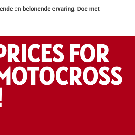
ende
en
belonende ervaring
.
Doe met
PRICES FOR
 MOTOCROSS
!