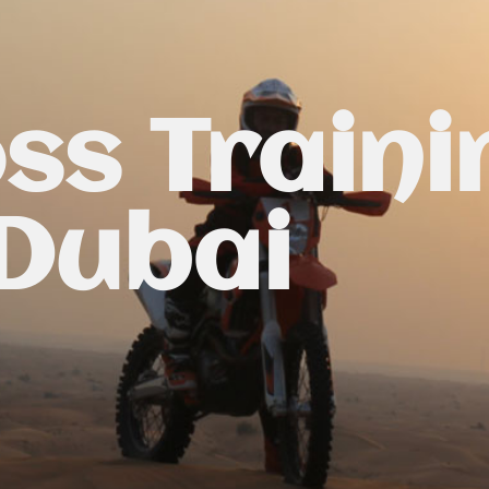
s Traini
Dubai