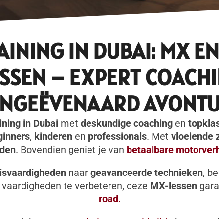
INING IN DUBAI: MX EN
USSEN – EXPERT COACH
ONGEËVENAARD AVONTU
ning in Dubai
met
deskundige coaching
en
topkla
ginners
,
kinderen
en
professionals
. Met
vloeiende
eden
. Bovendien geniet je van
betaalbare motorver
isvaardigheden
naar
geavanceerde technieken
, b
je vaardigheden te verbeteren, deze
MX-lessen
gara
road
.