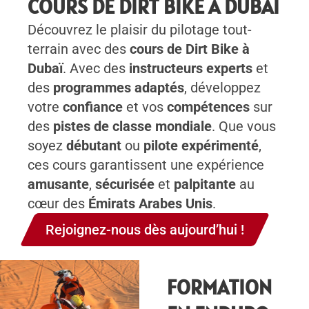
COURS DE DIRT BIKE À DUBAÏ
Découvrez le plaisir du pilotage tout-
terrain avec des
cours de Dirt Bike à
Dubaï
. Avec des
instructeurs experts
et
des
programmes adaptés
, développez
votre
confiance
et vos
compétences
sur
des
pistes de classe mondiale
. Que vous
soyez
débutant
ou
pilote expérimenté
,
ces cours garantissent une expérience
amusante
,
sécurisée
et
palpitante
au
cœur des
Émirats Arabes Unis
.
Rejoignez-nous dès aujourd’hui !
FORMATION