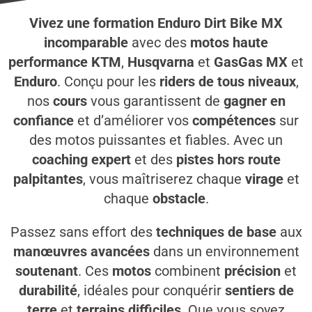
Vivez une formation Enduro Dirt Bike MX
incomparable
avec des
motos haute
performance KTM
,
Husqvarna
et
GasGas MX
et
Enduro
. Conçu pour les
riders de tous niveaux
,
nos
cours
vous garantissent de
gagner en
confiance
et d’améliorer vos
compétences
sur
des motos puissantes et fiables. Avec un
coaching expert
et des
pistes hors route
palpitantes
, vous maîtriserez chaque
virage
et
chaque
obstacle
.
Passez sans effort des
techniques de base
aux
manœuvres avancées
dans un environnement
soutenant
. Ces
motos
combinent
précision
et
durabilité
, idéales pour conquérir
sentiers de
terre
et
terrains difficiles
. Que vous soyez