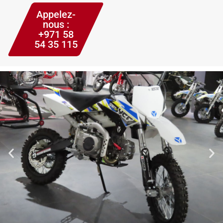
Appelez-
nous :
+971 58
54 35 115