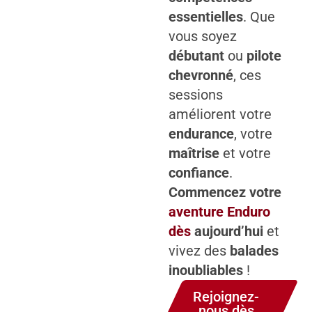
essentielles
. Que
vous soyez
débutant
ou
pilote
chevronné
, ces
sessions
améliorent votre
endurance
, votre
maîtrise
et votre
confiance
.
Commencez votre
aventure Enduro
dès
aujourd’hui
et
vivez des
balades
inoubliables
!
Rejoignez-
nous dès